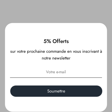
46 avis
5% Offerts
16
46
sur votre prochaine commande en vous inscrivant à
notre newsletter
Vérifié par
Avis Clients
Soyez le premier à écrire un avis sur cet article
Soumettre
Écrire un avis