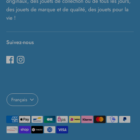
originaux, des jouets de collection ou de tous les jours,
des jouets de marque et de qualité, des jouets pour la
vie !
Suivez-nous
Langue
Français
Méthodes
de
paiement