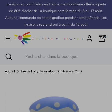
Passer
Livraison en point relais en France métropolitaine offerte à partir
Langue
au
Français
de 80€ d'achat 🍀 La boutique sera fermée du 8 au 17 août.
contenu
Aucune commande ne sera expédiée pendant cette période. Les
Recherche
Rechercher
livraisons reprendront à partir du 18 août.
dans
Panier
0
la
boutique
Recherche
Fermer
Rechercher
la
dans
recherche
la
Accueil
Tirelire Harry Potter Albus Dumbledore Chibi
boutique